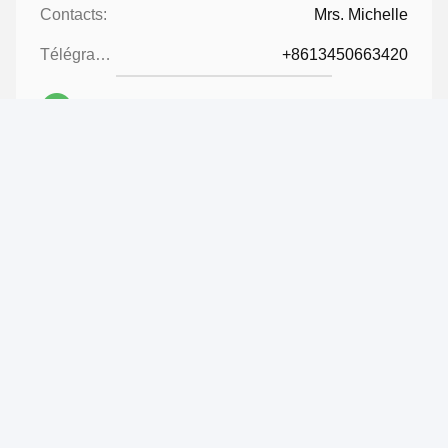
Contacts:
Mrs. Michelle
Télégramme:
+8613450663420
Contact maintenant
Expédiez-nous