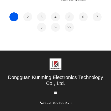
1
2
3
4
5
6
7
8
>
>>
Dongguan Kunming Electronics Technology
Co., Ltd.
86--13450663420