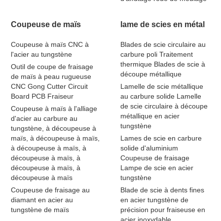
Coupeuse de maïs
lame de scies en métal
Coupeuse à maïs CNC à
Blades de scie circulaire au
l'acier au tungstène
carbure poli Traitement
thermique Blades de scie à
Outil de coupe de fraisage
découpe métallique
de maïs à peau rugueuse
CNC Gong Cutter Circuit
Lamelle de scie métallique
Board PCB Fraiseur
au carbure solide Lamelle
de scie circulaire à découpe
Coupeuse à maïs à l'alliage
métallique en acier
d'acier au carbure au
tungstène
tungstène, à découpeuse à
maïs, à découpeuse à maïs,
Lames de scie en carbure
à découpeuse à maïs, à
solide d'aluminium
découpeuse à maïs, à
Coupeuse de fraisage
découpeuse à maïs, à
Lampe de scie en acier
découpeuse à maïs
tungstène
Coupeuse de fraisage au
Blade de scie à dents fines
diamant en acier au
en acier tungstène de
tungstène de maïs
précision pour fraiseuse en
acier inoxydable