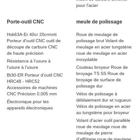
pour l'acier
Porte-outil CNC
meule de polissage
Hsk63A-Er 40cr 20crmnti
Roue de meulage de
Porteur d'outil CNC outil de
polissage brut Volant de
découpe de carbure CNC
meulage en acier tungstène
de haute précision
roue de meulage en acier
inoxydable
Résistance à l'usure à
l'usure à l'usure
Couteau broyeur Roue de
broyage TS SS Roue de
Bt30-ER Porteur d'outil CNC
broyage de surface de
HRC48 - HRC52
polissage dur
Accessoires de machines
CNC Précision 0,005 mm
Vélos de polissage à
déblaiement dur et rugueux
Électronique pour les
Vélos de polissage en acier
appareils électroniques
au tungstène pour broyeur
Volant d'acier outil parallèle
roue de meulage roue de
meulage de pierre
d'affûtage roue de meulage