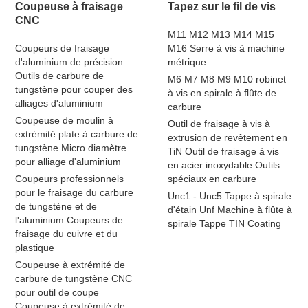
Coupeuse à fraisage
Tapez sur le fil de vis
CNC
M11 M12 M13 M14 M15
Coupeurs de fraisage
M16 Serre à vis à machine
d'aluminium de précision
métrique
Outils de carbure de
M6 M7 M8 M9 M10 robinet
tungstène pour couper des
à vis en spirale à flûte de
alliages d'aluminium
carbure
Coupeuse de moulin à
Outil de fraisage à vis à
extrémité plate à carbure de
extrusion de revêtement en
tungstène Micro diamètre
TiN Outil de fraisage à vis
pour alliage d'aluminium
en acier inoxydable Outils
Coupeurs professionnels
spéciaux en carbure
pour le fraisage du carbure
Unc1 - Unc5 Tappe à spirale
de tungstène et de
d'étain Unf Machine à flûte à
l'aluminium Coupeurs de
spirale Tappe TIN Coating
fraisage du cuivre et du
plastique
Coupeuse à extrémité de
carbure de tungstène CNC
pour outil de coupe
Coupeuse à extrémité de