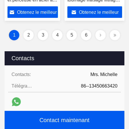
tungstène
forage de rainures
Obtenez le meilleur
Obtenez le meilleur
prix
prix
1
2
3
4
5
6
Contacts
Contacts:
Mrs. Michelle
Télégramme:
86--13450663420
Contact maintenant