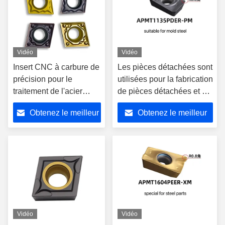
Vidéo
Vidéo
Insert CNC à carbure de
Les pièces détachées sont
précision pour le
utilisées pour la fabrication
traitement de l'acier
de pièces détachées et de
inoxydable en fonte, en
pièces détachées.
Obtenez le meilleur
Obtenez le meilleur
cuivre et en aluminium
prix
prix
Vidéo
Vidéo