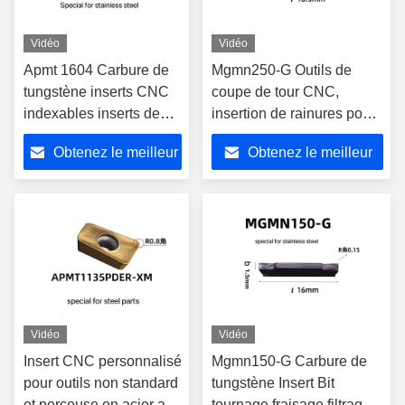
Vidéo
Vidéo
Apmt 1604 Carbure de
Mgmn250-G Outils de
tungstène inserts CNC
coupe de tour CNC,
indexables inserts de
insertion de rainures pour
fraisage personnalisés
le fraisage et le
Obtenez le meilleur
Obtenez le meilleur
déchiquetage
prix
prix
Vidéo
Vidéo
Insert CNC personnalisé
Mgmn150-G Carbure de
pour outils non standard
tungstène Insert Bit
et perceuse en acier au
tournage fraisage filtrage