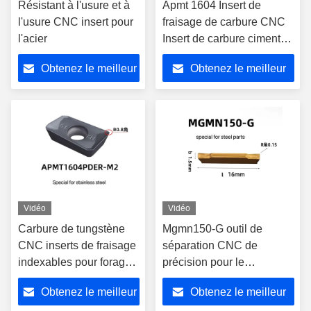
Résistant à l'usure et à
Apmt 1604 Insert de
l'usure CNC insert pour
fraisage de carbure CNC
l'acier
Insert de carbure cimenté
pour l'acier
Obtenez le meilleur
Obtenez le meilleur
prix
prix
Vidéo
Vidéo
Carbure de tungstène
Mgmn150-G outil de
CNC inserts de fraisage
séparation CNC de
indexables pour forage
précision pour le
en acier au tungstène et
traitement des moules
Obtenez le meilleur
Obtenez le meilleur
le broyeur