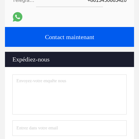
Télégramme:
+8613450663420
Contact maintenant
Expédiez-nous