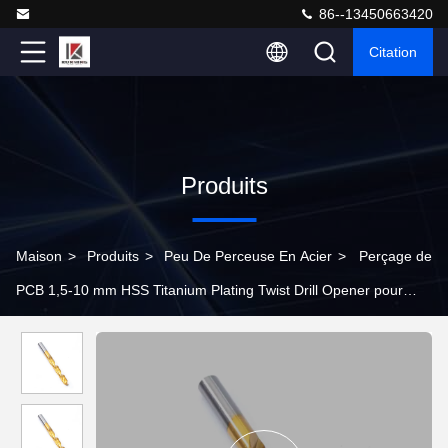
86--13450663420
Citation
Produits
Maison
>
Produits
>
Peu De Perceuse En Acier
>
Perçage de
PCB 1,5-10 mm HSS Titanium Plating Twist Drill Opener pour
l'acier inoxydable et l'acier métallique dur