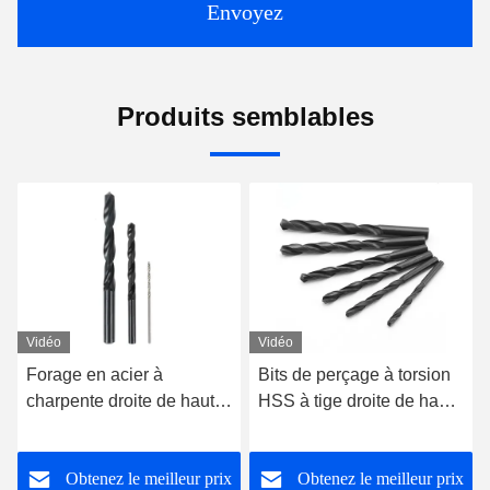
Envoyez
Produits semblables
Vidéo
Vidéo
Bits de perçage à torsion
Titane revêtement en acier
HSS à tige droite de haute
au carbure Forage à la
précision en carbure de
tige droite Forage à la tige
carbure de tungstène
haute résistance
x
Obtenez le meilleur prix
Obtenez le meilleur prix