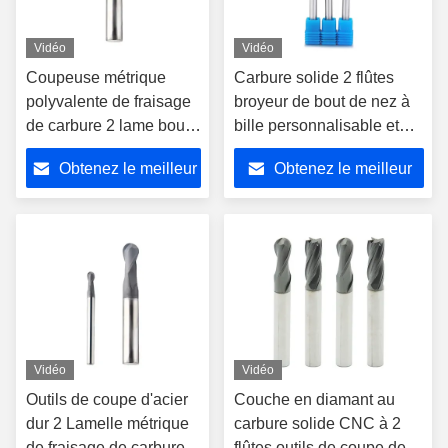
Vidéo
Vidéo
Coupeuse métrique
Carbure solide 2 flûtes
polyvalente de fraisage
broyeur de bout de nez à
de carbure 2 lame boule
bille personnalisable et
nez finition de graphite
pour la découpe de
Obtenez le meilleur
Obtenez le meilleur
pour les applications de
précision
coupe d'acier dur
prix
prix
Vidéo
Vidéo
Outils de coupe d'acier
Couche en diamant au
dur 2 Lamelle métrique
carbure solide CNC à 2
de fraisage de carbure
flûtes outils de coupe de