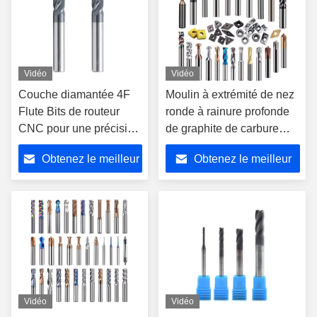
Vidéo
Vidéo
Couche diamantée 4F
Moulin à extrémité de nez
Flute Bits de routeur
ronde à rainure profonde
CNC pour une précision
de graphite de carbure
de coupe de graphite
solide pour la découpe
Obtenez le meilleur
Obtenez le meilleur
générale à grande vitesse
prix
prix
Vidéo
Vidéo