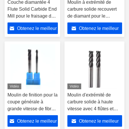
Couche diamantée 4
Moulin à extrémité de
Flute Solid Carbide End
carbure solide recouvert
Mill pour le fraisage des
de diamant pour le
métaux de haute
graphite, coupeuse de
Obtenez le meilleur
Obtenez le meilleur
précision
fraisage en spirale CNC
routeur Bits Généraux de
prix
prix
coupe à grande vitesse
Vidéo
Vidéo
Moulin de finition pour la
Moulin d'extrémité de
coupe générale à
carbure solide à haute
grande vitesse de fibres
vitesse avec 4 flûtes et
de graphite
revêtement en diamant
Obtenez le meilleur
Obtenez le meilleur