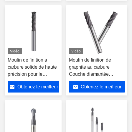
prix
prix
Vidéo
Vidéo
Moulin de finition à
Moulin de finition de
carbure solide de haute
graphite au carbure
précision pour le
Couche diamantée
graphite en acier au
Fraiseuse pour céramique
Obtenez le meilleur
Obtenez le meilleur
tungstène
en fibre de carbone au
graphite
prix
prix