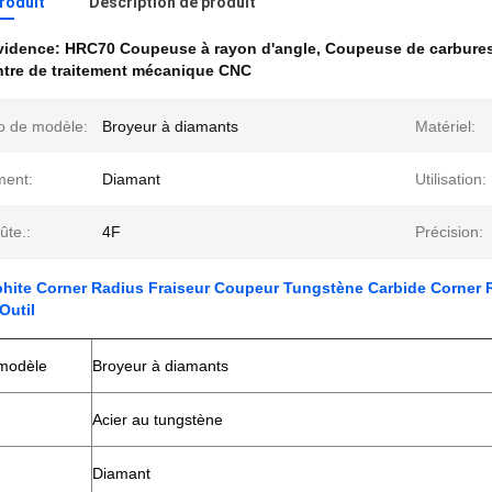
produit
Description de produit
évidence:
HRC70 Coupeuse à rayon d'angle
,
Coupeuse de carbures
ntre de traitement mécanique CNC
 de modèle:
Broyeur à diamants
Matériel:
ment:
Diamant
Utilisation:
ûte.:
4F
Précision:
hite Corner Radius Fraiseur Coupeur Tungstène Carbide Corner R
Outil
modèle
Broyeur à diamants
Acier au tungstène
Diamant