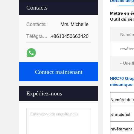
Détails de 
Contacts
Mettre en 
Outil du ce
Contacts:
Mrs. Michelle
Numéro
Télégramme:
+8613450663420
revête
- Une fl
Contact maintenant
HRC70 Grap
mécanique 
Expédiez-nous
Numéro de 
le matériel
revêtement