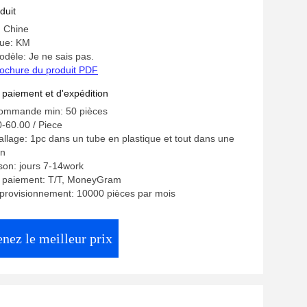
e de traitement mécanique Outil
duit
: Chine
ue: KM
dèle: Je ne sais pas.
ochure du produit PDF
 paiement et d'expédition
commande min: 50 pièces
0-60.00 / Piece
allage: 1pc dans un tube en plastique et tout dans une
on
ison: jours 7-14work
e paiement: T/T, MoneyGram
provisionnement: 10000 pièces par mois
nez le meilleur prix