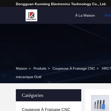
Dongguan Kunming Electronics Technology Co., Ltd.
À La Maison
Pro
Maison
>
Produits
>
Coupeuse À Fraisage CNC
>
HRC70
mécanique Outil
Catégories
Coupeuse À Fraisage CNC