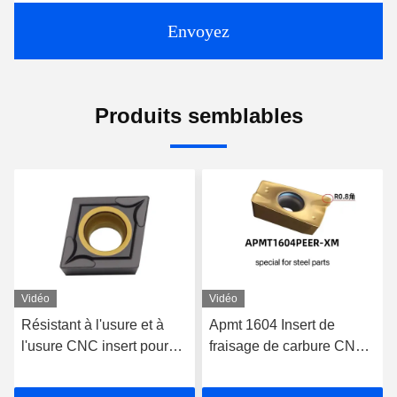
Envoyez
Produits semblables
Vidéo
Vidéo
Apmt 1604 Insert de
Carbure de tungstène
fraisage de carbure CNC
CNC inserts de fraisage
Insert de carbure cimenté
indexables pour forage en
pour l'acier
acier au tungstène et le