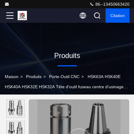
86--13450663420
Citation
Produits
Maison
>
Produits
>
Porte-Outil CNC
>
HSK63A HSK40E
HSK40A HSK32E HSK32A Tête d'outil fuseau centre d'usinage
CNC