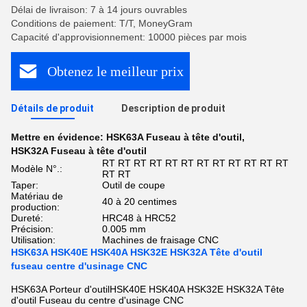
Délai de livraison: 7 à 14 jours ouvrables
Conditions de paiement: T/T, MoneyGram
Capacité d'approvisionnement: 10000 pièces par mois
Obtenez le meilleur prix
Détails de produit
Description de produit
Mettre en évidence:
HSK63A Fuseau à tête d'outil
,
HSK32A Fuseau à tête d'outil
RT RT RT RT RT RT RT RT RT RT RT RT
Modèle N°.:
RT RT
Taper:
Outil de coupe
Matériau de
40 à 20 centimes
production:
Dureté:
HRC48 à HRC52
Précision:
0.005 mm
Utilisation:
Machines de fraisage CNC
HSK63A HSK40E HSK40A HSK32E HSK32A Tête d'outil
fuseau centre d'usinage CNC
HSK63A Porteur d'outilHSK40E HSK40A HSK32E HSK32A Tête
d'outil Fuseau du centre d'usinage CNC