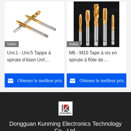
Vidéo
Vidéo
M6 - M10 Tape à vis en
Tapes à fils fins en alliage
spirale à flûte de
d'aluminium à haute
découpeuse de fraisage
teneur en cobalt
de carbure Tape à fil
Obtenez le meilleur prix
Obtenez le meilleur prix
métrique à vis
Dongguan Kunming Electronics Technology
Co., Ltd.