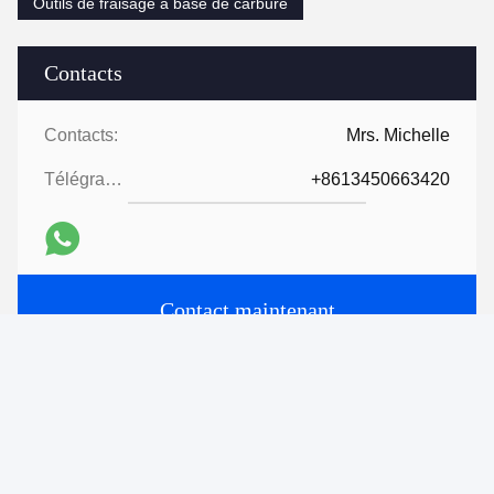
Outils de fraisage à base de carbure
Contacts
Contacts:
Mrs. Michelle
Télégramme:
+8613450663420
Contact maintenant
Expédiez-nous