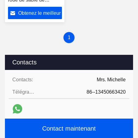
corindon brun blanc
Obtenez le meilleur
pièce
prix
1
Contacts
Contacts:
Mrs. Michelle
Télégramme:
86--13450663420
Contact maintenant