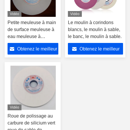
Vidéo
Vidéo
Petite meuleuse à main
Le moulin à corindons
de surface meuleuse à
blancs, le moulin à sable,
eau meuleuse à
le banc, le moulin à sable.
corindon blanc
Obtenez le meilleur
Obtenez le meilleur
meuleuse
prix
prix
Vidéo
Roue de polissage au
carbure de silicium vert
roue de sable de