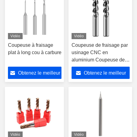
Vidéo
Vidéo
Coupeuse à fraisage
Coupeuse de fraisage par
plat à long cou à carbure
usinage CNC en
aluminium Coupeuse de
fraisage à plat de carbure
Obtenez le meilleur
Obtenez le meilleur
de tungstène
prix
prix
Vidéo
Vidéo