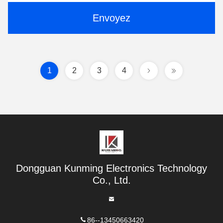
Envoyez
1
2
3
4
Dongguan Kunming Electronics Technology
Co., Ltd.
86--13450663420