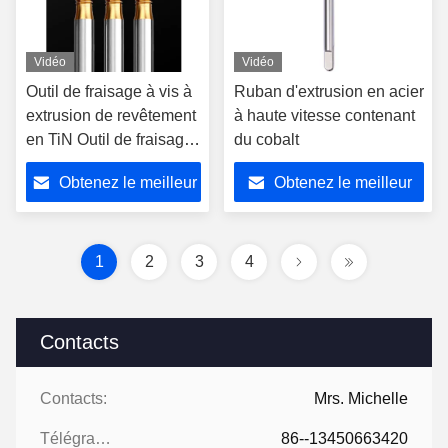
Vidéo
Vidéo
Outil de fraisage à vis à
Ruban d'extrusion en acier
extrusion de revêtement
à haute vitesse contenant
en TiN Outil de fraisage
du cobalt
à vis en acier
Obtenez le meilleur
Obtenez le meilleur
inoxydable Outils
spéciaux en carbure
prix
prix
1
2
3
4
Contacts
Contacts:
Mrs. Michelle
Télégramme:
86--13450663420