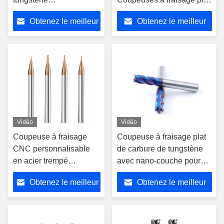
personnalisable de la
au carbure de tungstène
Obtenez le meilleur
Obtenez le meilleur
série N600 à micro
diamètre
prix
prix
Vidéo
Vidéo
Coupeuse à fraisage
Coupeuse à fraisage plat
CNC personnalisable
de carbure de tungstène
en acier trempé
avec nano-couche pour
Coupeuse à fraisage à
solutions de traitement de
Obtenez le meilleur
Obtenez le meilleur
carbure
l'acier
prix
prix