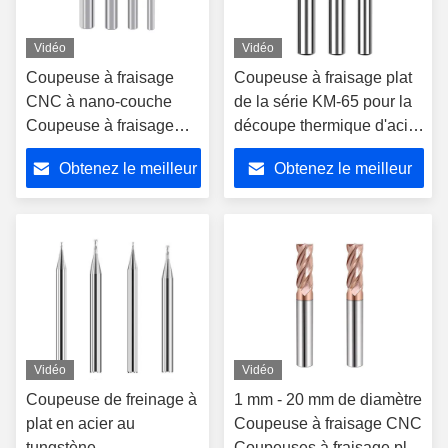
Vidéo
Vidéo
Coupeuse à fraisage
Coupeuse à fraisage plat
CNC à nano-couche
de la série KM-65 pour la
Coupeuse à fraisage
découpe thermique d'acier
plat en acier tungstène
avec nano-couche
Obtenez le meilleur
Obtenez le meilleur
pour alliage d'aluminium
prix
prix
Vidéo
Vidéo
Coupeuse de freinage à
1 mm - 20 mm de diamètre
plat en acier au
Coupeuse à fraisage CNC
tungstène
Coupeuses à fraisage plat