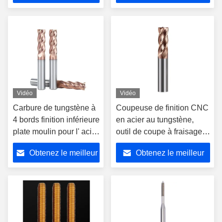
prix
prix
Vidéo
Vidéo
Carbure de tungstène à
Coupeuse de finition CNC
4 bords finition inférieure
en acier au tungstène,
plate moulin pour l' acier
outil de coupe à fraisage
centre d'usinage CNC
plat, revêtement nano
Obtenez le meilleur
Obtenez le meilleur
prix
prix