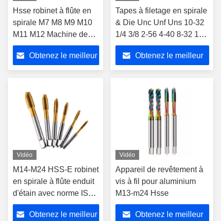
Hsse robinet à flûte en
Tapes à filetage en spirale
spirale M7 M8 M9 M10
& Die Unc Unf Uns 10-32
M11 M12 Machine de
1/4 3/8 2-56 4-40 8-32 10-
revêtement
24 7/16 1/2 3/4 Tc50-
Obtenez le meilleur
Obtenez le meilleur
Tapes à fil enduit pour
l'aluminium
prix
prix
Vidéo
Vidéo
M14-M24 HSS-E robinet
Appareil de revêtement à
en spirale à flûte enduit
vis à fil pour aluminium
d'étain avec norme ISO
M13-m24 Hsse
standard britannique
Obtenez le meilleur
Obtenez le meilleur