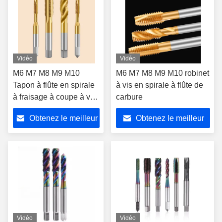
Vidéo
Vidéo
M6 M7 M8 M9 M10
M6 M7 M8 M9 M10 robinet
Tapon à flûte en spirale
à vis en spirale à flûte de
à fraisage à coupe à vis
carbure
métrique Tapon à fil à
Obtenez le meilleur
Obtenez le meilleur
vis
prix
prix
Vidéo
Vidéo