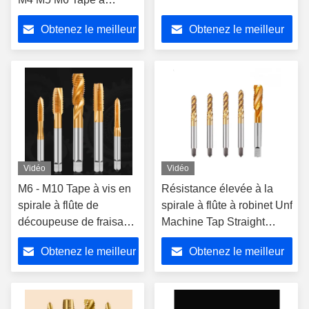
machine pour
Obtenez le meilleur
Obtenez le meilleur
l'aluminium
prix
prix
Vidéo
Vidéo
M6 - M10 Tape à vis en
Résistance élevée à la
spirale à flûte de
spirale à flûte à robinet Unf
découpeuse de fraisage
Machine Tap Straight
de carbure Tape à fil
Shank Type
Obtenez le meilleur
Obtenez le meilleur
métrique à vis
prix
prix