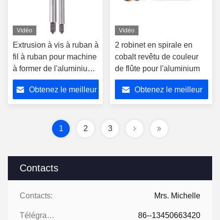
Vidéo
Vidéo
Extrusion à vis à ruban à
2 robinet en spirale en
fil à ruban pour machine
cobalt revêtu de couleur
à former de l'aluminium
de flûte pour l'aluminium
Extrusion métrique à fil
Obtenez le meilleur
Obtenez le meilleur
fin
prix
prix
1
2
3
Contacts
Contacts:
Mrs. Michelle
Télégramme:
86--13450663420